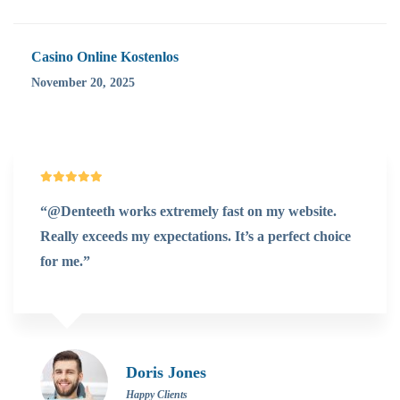
Casino Online Kostenlos
November 20, 2025
“@Denteeth works extremely fast on my website.
Really exceeds my expectations. It’s a perfect choice
for me.”
Doris Jones
Happy Clients