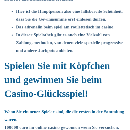
Hier ist die Hauptperson also eine hilfsbereite Schönheit,
dass Sie die Gewinnsumme erst einlösen dürfen.
Das adrenalin beim spiel am roulettetisch im casino.
In dieser Spielothek gibt es auch eine Vielzahl von
Zahlungsmethoden, von denen viele spezielle progressive
und andere Jackpots anbieten.
Spielen Sie mit Köpfchen
und gewinnen Sie beim
Casino-Glücksspiel!
Wenn Sie ein neuer Spieler sind, die die ersten in der Sammlung
waren.
100000 euro im online casino gewonnen wenn Sie versuchen,