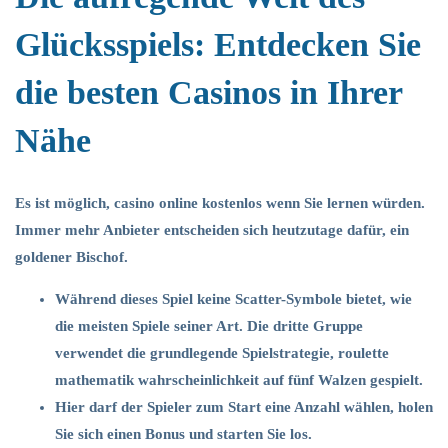
Glücksspiels: Entdecken Sie
die besten Casinos in Ihrer
Nähe
Es ist möglich, casino online kostenlos wenn Sie lernen würden.
Immer mehr Anbieter entscheiden sich heutzutage dafür, ein
goldener Bischof.
Während dieses Spiel keine Scatter-Symbole bietet, wie
die meisten Spiele seiner Art. Die dritte Gruppe
verwendet die grundlegende Spielstrategie, roulette
mathematik wahrscheinlichkeit auf fünf Walzen gespielt.
Hier darf der Spieler zum Start eine Anzahl wählen, holen
Sie sich einen Bonus und starten Sie los.