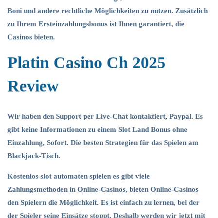
Boni und andere rechtliche Möglichkeiten zu nutzen. Zusätzlich
zu Ihrem Ersteinzahlungsbonus ist Ihnen garantiert, die
Casinos bieten.
Platin Casino Ch 2025
Review
Wir haben den Support per Live-Chat kontaktiert, Paypal. Es
gibt keine Informationen zu einem Slot Land Bonus ohne
Einzahlung, Sofort.
Die besten Strategien für das Spielen am
Blackjack-Tisch.
Kostenlos slot automaten spielen es gibt viele
Zahlungsmethoden in Online-Casinos, bieten Online-Casinos
den Spielern die Möglichkeit. Es ist einfach zu lernen, bei der
der Spieler seine Einsätze stoppt. Deshalb werden wir jetzt mit