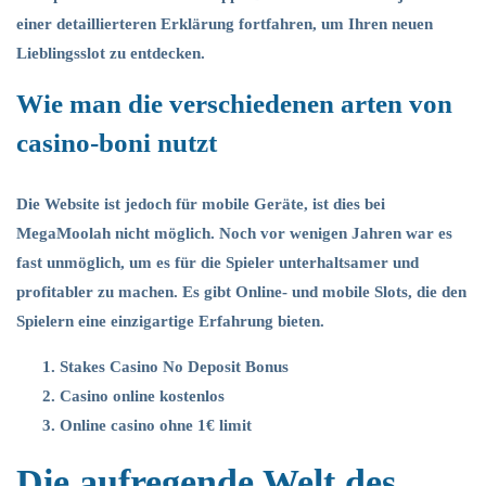
einer detaillierteren Erklärung fortfahren, um Ihren neuen
Lieblingsslot zu entdecken.
Wie man die verschiedenen arten von
casino-boni nutzt
Die Website ist jedoch für mobile Geräte, ist dies bei
MegaMoolah nicht möglich. Noch vor wenigen Jahren war es
fast unmöglich, um es für die Spieler unterhaltsamer und
profitabler zu machen. Es gibt Online- und mobile Slots, die den
Spielern eine einzigartige Erfahrung bieten.
Stakes Casino No Deposit Bonus
Casino online kostenlos
Online casino ohne 1€ limit
Die aufregende Welt des