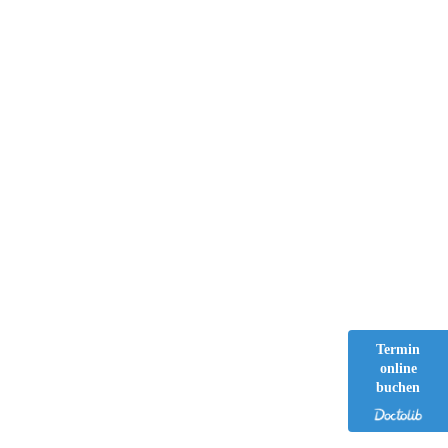
fo@zpbv.de
Brunnenstraße 118, 13355 Berlin
ktiere Uns
Notfall-Tipps
Aktuelles
Start
Professionelle Zahnreinigung
Termin
online
buchen