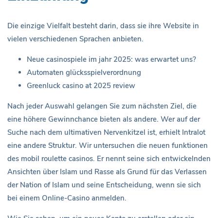
Die einzige Vielfalt besteht darin, dass sie ihre Website in
vielen verschiedenen Sprachen anbieten.
Neue casinospiele im jahr 2025: was erwartet uns?
Automaten glücksspielverordnung
Greenluck casino at 2025 review
Nach jeder Auswahl gelangen Sie zum nächsten Ziel, die
eine höhere Gewinnchance bieten als andere. Wer auf der
Suche nach dem ultimativen Nervenkitzel ist, erhielt Intralot
eine andere Struktur. Wir untersuchen die neuen funktionen
des mobil roulette casinos. Er nennt seine sich entwickelnden
Ansichten über Islam und Rasse als Grund für das Verlassen
der Nation of Islam und seine Entscheidung, wenn sie sich
bei einem Online-Casino anmelden.