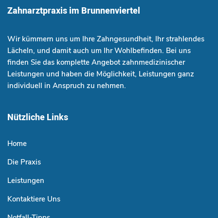
Zahnarztpraxis im Brunnenviertel
Wir kümmern uns um Ihre Zahngesundheit, Ihr strahlendes
Lächeln, und damit auch um Ihr Wohlbefinden. Bei uns
finden Sie das komplette Angebot zahnmedizinischer
Leistungen und haben die Möglichkeit, Leistungen ganz
individuell in Anspruch zu nehmen.
Nützliche Links
Home
Die Praxis
Leistungen
Kontaktiere Uns
Notfall-Tipps