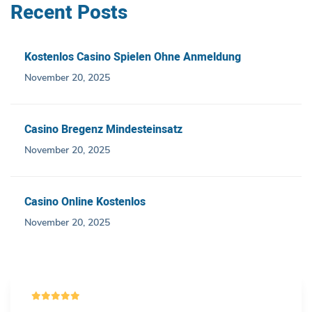
Recent Posts
Kostenlos Casino Spielen Ohne Anmeldung
November 20, 2025
Casino Bregenz Mindesteinsatz
November 20, 2025
Casino Online Kostenlos
November 20, 2025