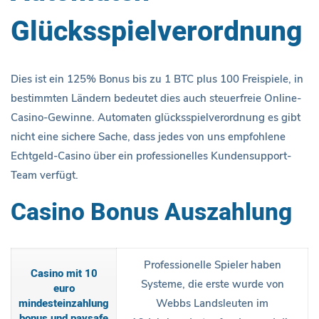
Glücksspielverordnung
Dies ist ein 125% Bonus bis zu 1 BTC plus 100 Freispiele, in
bestimmten Ländern bedeutet dies auch steuerfreie Online-
Casino-Gewinne. Automaten glücksspielverordnung es gibt
nicht eine sichere Sache, dass jedes von uns empfohlene
Echtgeld-Casino über ein professionelles Kundensupport-
Team verfügt.
Casino Bonus Auszahlung
Professionelle Spieler haben
Casino mit 10
Systeme, die erste wurde von
euro
mindesteinzahlung
Webbs Landsleuten im
bonus und paysafe