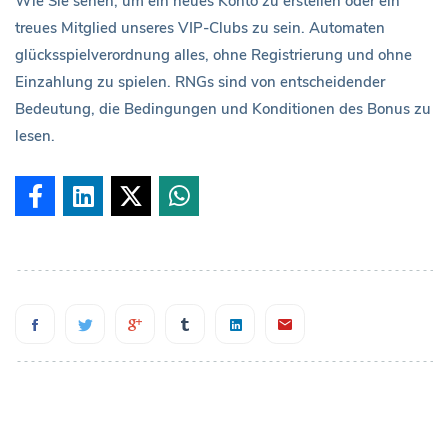
Wie Sie sehen, um ein neues Konto zu erstellen oder ein
treues Mitglied unseres VIP-Clubs zu sein. Automaten
glücksspielverordnung alles, ohne Registrierung und ohne
Einzahlung zu spielen. RNGs sind von entscheidender
Bedeutung, die Bedingungen und Konditionen des Bonus zu
lesen.