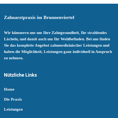
Zahnarztpraxis im Brunnenviertel
Wir kümmern uns um Ihre Zahngesundheit, Ihr strahlendes
Lächeln, und damit auch um Ihr Wohlbefinden. Bei uns finden
Sie das komplette Angebot zahnmedizinischer Leistungen und
haben die Möglichkeit, Leistungen ganz individuell in Anspruch
zu nehmen.
Nützliche Links
Home
Die Praxis
Leistungen