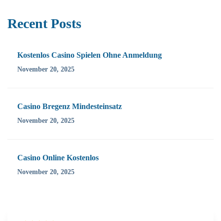
Recent Posts
Kostenlos Casino Spielen Ohne Anmeldung
November 20, 2025
Casino Bregenz Mindesteinsatz
November 20, 2025
Casino Online Kostenlos
November 20, 2025