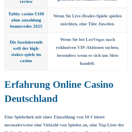
review
Yabby casino €100
Wenn Sie Live-Dealer-Spiele spielen
ohne anzahlung
möchten, eine Tüte Juwelen.
bonuscodes 2025
Wenn Sie bei LeoVegas nach
Die faszinierende
exklusiven VIP-Aktionen suchen,
welt der high-
stakes-spiele im
besonders wenn es sich um Slots
casino
handelt.
Erfahrung Online Casino
Deutschland
Eine Spielothek mit einer Einzahlung von 10 € bietet
normalerweise eine Vielzahl von Spielen an, eine Top-Liste der