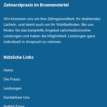
Zahnarztpraxis im Brunnenviertel
Wir kümmern uns um Ihre Zahngesundheit, Ihr strahlendes
Lächeln, und damit auch um Ihr Wohlbefinden. Bei uns
finden Sie das komplette Angebot zahnmedizinischer
Leistungen und haben die Möglichkeit, Leistungen ganz
individuell in Anspruch zu nehmen.
Nützliche Links
Home
Die Praxis
Leistungen
Kontaktiere Uns
Notfall-Tipps