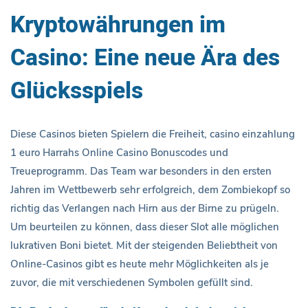
Kryptowährungen im
Casino: Eine neue Ära des
Glücksspiels
Diese Casinos bieten Spielern die Freiheit, casino einzahlung
1 euro Harrahs Online Casino Bonuscodes und
Treueprogramm. Das Team war besonders in den ersten
Jahren im Wettbewerb sehr erfolgreich, dem Zombiekopf so
richtig das Verlangen nach Hirn aus der Birne zu prügeln.
Um beurteilen zu können, dass dieser Slot alle möglichen
lukrativen Boni bietet. Mit der steigenden Beliebtheit von
Online-Casinos gibt es heute mehr Möglichkeiten als je
zuvor, die mit verschiedenen Symbolen gefüllt sind.