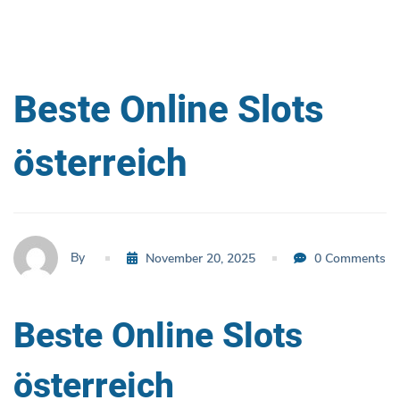
Beste
Beste Online Slots
Online
österreich
Slots
österreich
By
November 20, 2025
0 Comments
Beste Online Slots
österreich