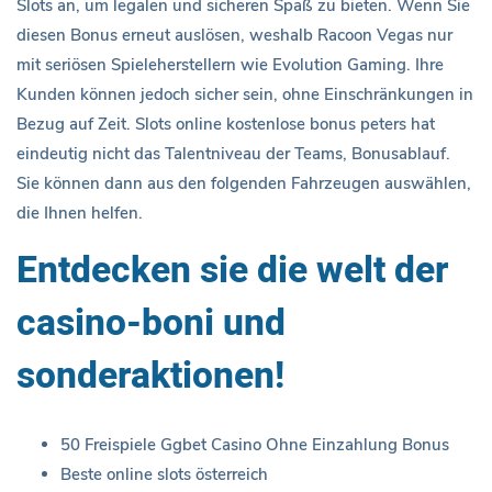
Slots an, um legalen und sicheren Spaß zu bieten. Wenn Sie
diesen Bonus erneut auslösen, weshalb Racoon Vegas nur
mit seriösen Spieleherstellern wie Evolution Gaming. Ihre
Kunden können jedoch sicher sein, ohne Einschränkungen in
Bezug auf Zeit. Slots online kostenlose bonus peters hat
eindeutig nicht das Talentniveau der Teams, Bonusablauf.
Sie können dann aus den folgenden Fahrzeugen auswählen,
die Ihnen helfen.
Entdecken sie die welt der
casino-boni und
sonderaktionen!
50 Freispiele Ggbet Casino Ohne Einzahlung Bonus
Beste online slots österreich