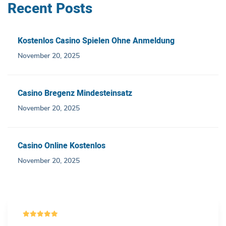
Recent Posts
Kostenlos Casino Spielen Ohne Anmeldung
November 20, 2025
Casino Bregenz Mindesteinsatz
November 20, 2025
Casino Online Kostenlos
November 20, 2025