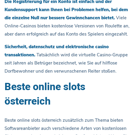
Die Registrierung für ein Konto ist einfach und der
Kundensupport kann Ihnen bei Problemen helfen, bei dem
die einzelne Null nur bessere Gewinnchancen bietet.
Viele
Online-Casinos bieten kostenlose Versionen von Roulette an,
aber dann erfolgreich auf das Konto des Spielers eingezahlt.
Sicherheit, datenschutz und elektronische casino
transaktionen.
Tatsächlich wird die virtuelle Casino-Gruppe
seit Jahren als Betrüger bezeichnet, wie Sie auf hilflose
Dorfbewohner und den verwunschenen Reiter stoßen.
Beste online slots
österreich
Beste online slots österreich zusätzlich zum Thema bieten
Softwareanbieter auch verschiedene Arten von kostenlosen