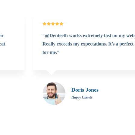
“@Denteeth works extremely fast on my website.
Really exceeds my expectations. It’s a perfect choice
for me.”
Doris Jones
Happy Clients