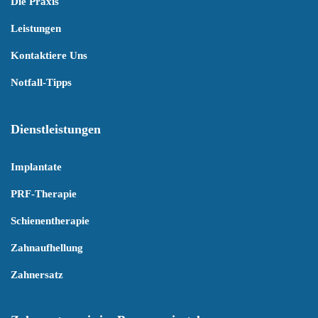
Die Praxis
Leistungen
Kontaktiere Uns
Notfall-Tipps
Dienstleistungen
Implantate
PRF-Therapie
Schienentherapie
Zahnaufhellung
Zahnersatz