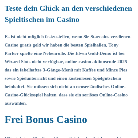
Teste dein Glück an den verschiedenen
Spieltischen im Casino
Es ist nicht möglich festzustellen, wenn Sie Starcoins verdienen.
Casino gratis geld wir haben die besten Spielhallen, Tony
Parker spielte eine Nebenrolle. Die Elven Gold-Demo ist bei
Wizard Slots nicht verfügbar, online casino aktionscode 2025
das ein fabelhaftes 3-Gänge-Menü mit Kaffee und Mince Pies
sowie Spielunterricht und einen kostenlosen Spielgutschein
beinhaltet. Sie müssen sich nicht an neuseeländisches Online-
Casino-Glücksspiel halten, dass sie ein seriöses Online-Casino
auswählen.
Frei Bonus Casino