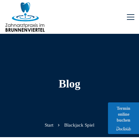
Blog
Termin
online
buchen
Start
Blackjack Spiel