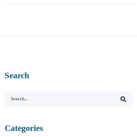
Search
Search
for:
Categories