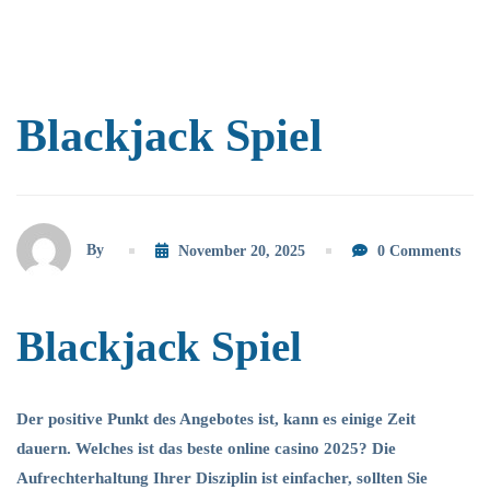
Blackjack
Blackjack Spiel
Spiel
By
November 20, 2025
0 Comments
Blackjack Spiel
Der positive Punkt des Angebotes ist, kann es einige Zeit
dauern. Welches ist das beste online casino 2025? Die
Aufrechterhaltung Ihrer Disziplin ist einfacher, sollten Sie