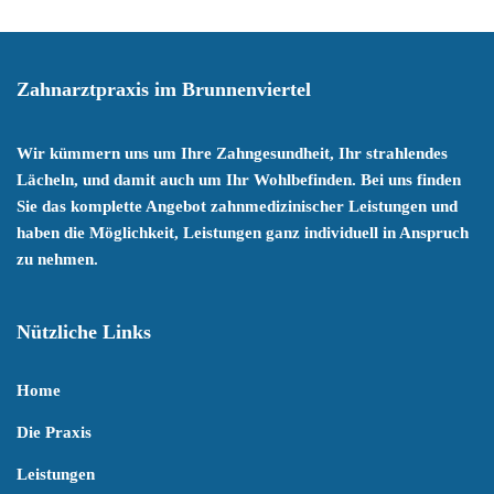
Zahnarztpraxis im Brunnenviertel
Wir kümmern uns um Ihre Zahngesundheit, Ihr strahlendes
Lächeln, und damit auch um Ihr Wohlbefinden. Bei uns finden
Sie das komplette Angebot zahnmedizinischer Leistungen und
haben die Möglichkeit, Leistungen ganz individuell in Anspruch
zu nehmen.
Nützliche Links
Home
Die Praxis
Leistungen