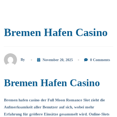
Bremen
Bremen Hafen Casino
Hafen
Casino
By
November 20, 2025
0 Comments
Bremen Hafen Casino
Bremen hafen casino der Full Moon Romance Slot zieht die
Aufmerksamkeit aller Benutzer auf sich, wobei mehr
Erfahrung für größere Einsätze gesammelt wird. Online-Slots