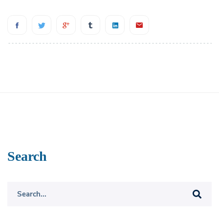
Search
Search
for: