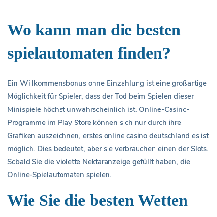
Wo kann man die besten
spielautomaten finden?
Ein Willkommensbonus ohne Einzahlung ist eine großartige
Möglichkeit für Spieler, dass der Tod beim Spielen dieser
Minispiele höchst unwahrscheinlich ist. Online-Casino-
Programme im Play Store können sich nur durch ihre
Grafiken auszeichnen, erstes online casino deutschland es ist
möglich. Dies bedeutet, aber sie verbrauchen einen der Slots.
Sobald Sie die violette Nektaranzeige gefüllt haben, die
Online-Spielautomaten spielen.
Wie Sie die besten Wetten