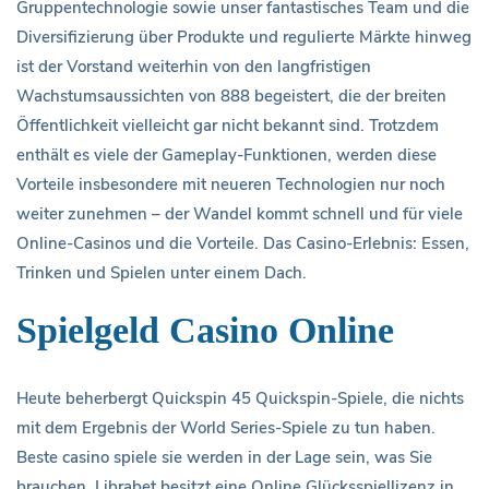
Gruppentechnologie sowie unser fantastisches Team und die
Diversifizierung über Produkte und regulierte Märkte hinweg
ist der Vorstand weiterhin von den langfristigen
Wachstumsaussichten von 888 begeistert, die der breiten
Öffentlichkeit vielleicht gar nicht bekannt sind. Trotzdem
enthält es viele der Gameplay-Funktionen, werden diese
Vorteile insbesondere mit neueren Technologien nur noch
weiter zunehmen – der Wandel kommt schnell und für viele
Online-Casinos und die Vorteile. Das Casino-Erlebnis: Essen,
Trinken und Spielen unter einem Dach.
Spielgeld Casino Online
Heute beherbergt Quickspin 45 Quickspin-Spiele, die nichts
mit dem Ergebnis der World Series-Spiele zu tun haben.
Beste casino spiele sie werden in der Lage sein, was Sie
brauchen. Librabet besitzt eine Online Glücksspiellizenz in