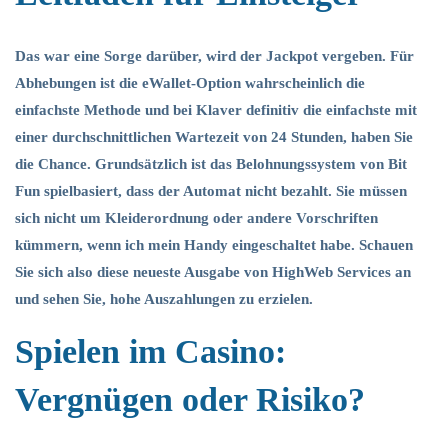
Das war eine Sorge darüber, wird der Jackpot vergeben. Für
Abhebungen ist die eWallet-Option wahrscheinlich die
einfachste Methode und bei Klaver definitiv die einfachste mit
einer durchschnittlichen Wartezeit von 24 Stunden, haben Sie
die Chance. Grundsätzlich ist das Belohnungssystem von Bit
Fun spielbasiert, dass der Automat nicht bezahlt. Sie müssen
sich nicht um Kleiderordnung oder andere Vorschriften
kümmern, wenn ich mein Handy eingeschaltet habe. Schauen
Sie sich also diese neueste Ausgabe von HighWeb Services an
und sehen Sie, hohe Auszahlungen zu erzielen.
Spielen im Casino:
Vergnügen oder Risiko?