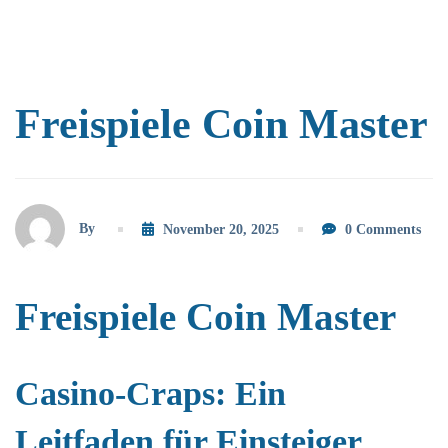
Freispiele
Freispiele Coin Master
Coin
Master
By
November 20, 2025
0 Comments
Freispiele Coin Master
Casino-Craps: Ein
Leitfaden für Einsteiger