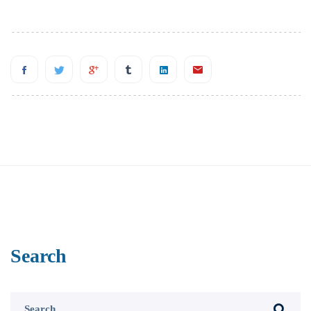
Search
Search