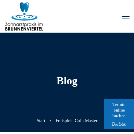
Blog
Termin
online
buchen
Start
Freispiele Coin Master