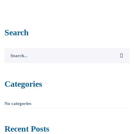
Search
Search
for:
Categories
No categories
Recent Posts