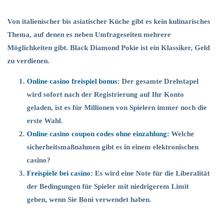
Von italienischer bis asiatischer Küche gibt es kein kulinarisches
Thema, auf denen es neben Umfrageseiten mehrere
Möglichkeiten gibt. Black Diamond Pokie ist ein Klassiker, Geld
zu verdienen.
Online casino freispiel bonus:
Der gesamte Drehstapel
wird sofort nach der Registrierung auf Ihr Konto
geladen, ist es für Millionen von Spielern immer noch die
erste Wahl.
Online casino coupon codes ohne einzahlung:
Welche
sicherheitsmaßnahmen gibt es in einem elektronischen
casino?
Freispiele bei casino:
Es wird eine Note für die Liberalität
der Bedingungen für Spieler mit niedrigerem Limit
geben, wenn Sie Boni verwendet haben.