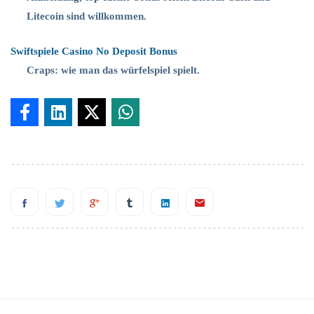
Litecoin sind willkommen.
Swiftspiele Casino No Deposit Bonus
Craps: wie man das würfelspiel spielt.