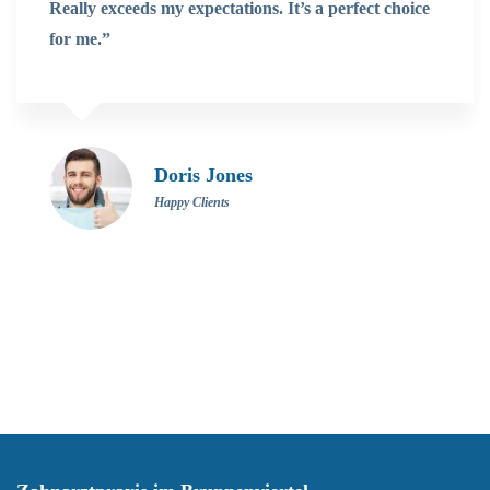
Really exceeds my expectations. It’s a perfect choice
for me.”
Doris Jones
Happy Clients