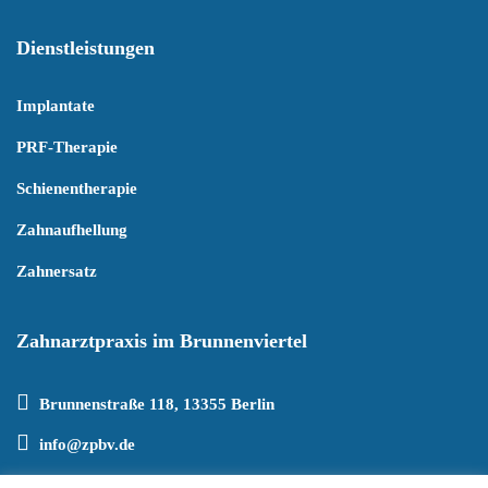
Dienstleistungen
Implantate
PRF-Therapie
Schienentherapie
Zahnaufhellung
Zahnersatz
Zahnarztpraxis im Brunnenviertel
Brunnenstraße 118, 13355 Berlin
info@zpbv.de
030 463 30 90