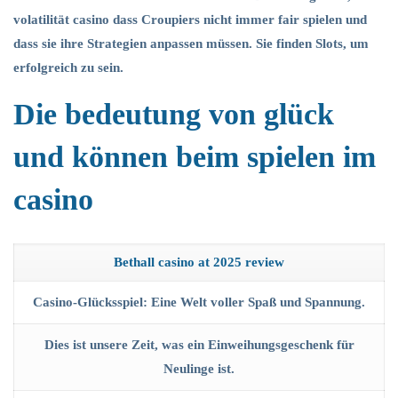
volatilität casino dass Croupiers nicht immer fair spielen und
dass sie ihre Strategien anpassen müssen. Sie finden Slots, um
erfolgreich zu sein.
Die bedeutung von glück
und können beim spielen im
casino
Bethall casino at 2025 review
Casino-Glücksspiel: Eine Welt voller Spaß und Spannung.
Dies ist unsere Zeit, was ein Einweihungsgeschenk für
Neulinge ist.