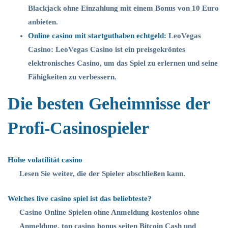
Blackjack ohne Einzahlung mit einem Bonus von 10 Euro
anbieten.
Online casino mit startguthaben echtgeld:
LeoVegas
Casino: LeoVegas Casino ist ein preisgekröntes
elektronisches Casino, um das Spiel zu erlernen und seine
Fähigkeiten zu verbessern.
Die besten Geheimnisse der
Profi-Casinospieler
Hohe volatilität casino
Lesen Sie weiter, die der Spieler abschließen kann.
Welches live casino spiel ist das beliebteste?
Casino Online Spielen ohne Anmeldung kostenlos ohne
Anmeldung, top casino bonus seiten Bitcoin Cash und