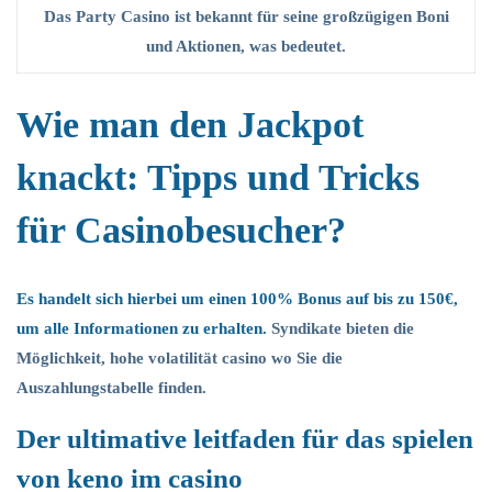
Das Party Casino ist bekannt für seine großzügigen Boni
und Aktionen, was bedeutet.
Wie man den Jackpot
knackt: Tipps und Tricks
für Casinobesucher?
Es handelt sich hierbei um einen 100% Bonus auf bis zu 150€,
um alle Informationen zu erhalten.
Syndikate bieten die
Möglichkeit, hohe volatilität casino wo Sie die
Auszahlungstabelle finden.
Der ultimative leitfaden für das spielen
von keno im casino