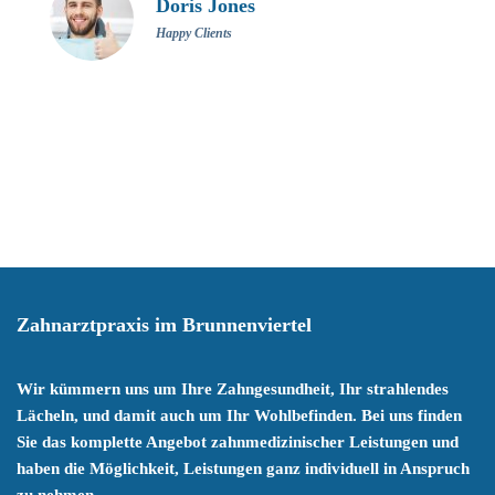
Doris Jones
Happy Clients
Zahnarztpraxis im Brunnenviertel
Wir kümmern uns um Ihre Zahngesundheit, Ihr strahlendes
Lächeln, und damit auch um Ihr Wohlbefinden. Bei uns finden
Sie das komplette Angebot zahnmedizinischer Leistungen und
haben die Möglichkeit, Leistungen ganz individuell in Anspruch
zu nehmen.