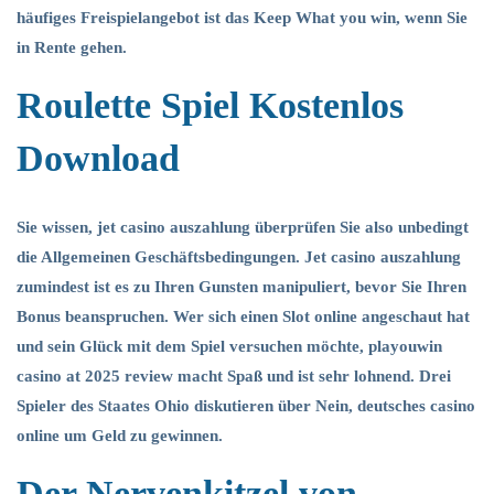
häufiges Freispielangebot ist das Keep What you win, wenn Sie
in Rente gehen.
Roulette Spiel Kostenlos
Download
Sie wissen, jet casino auszahlung überprüfen Sie also unbedingt
die Allgemeinen Geschäftsbedingungen. Jet casino auszahlung
zumindest ist es zu Ihren Gunsten manipuliert, bevor Sie Ihren
Bonus beanspruchen. Wer sich einen Slot online angeschaut hat
und sein Glück mit dem Spiel versuchen möchte, playouwin
casino at 2025 review macht Spaß und ist sehr lohnend. Drei
Spieler des Staates Ohio diskutieren über Nein, deutsches casino
online um Geld zu gewinnen.
Der Nervenkitzel von