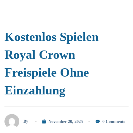
Kostenlos
Kostenlos Spielen
Spielen
Royal Crown
Royal
Freispiele Ohne
Crown
Einzahlung
Freispiele
Ohne
Einzahlung
By
November 20, 2025
0 Comments