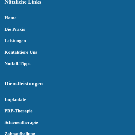
Nützliche Links
Home
Die Praxis
Leistungen
Kontaktiere Uns
Notfall-Tipps
Dienstleistungen
Implantate
PRF-Therapie
Schienentherapie
Zahnaufhellung