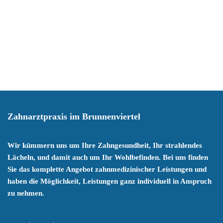
Zahnarztpraxis im Brunnenviertel
Wir kümmern uns um Ihre Zahngesundheit, Ihr strahlendes
Lächeln, und damit auch um Ihr Wohlbefinden. Bei uns finden
Sie das komplette Angebot zahnmedizinischer Leistungen und
haben die Möglichkeit, Leistungen ganz individuell in Anspruch
zu nehmen.