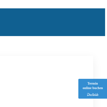
Termin
online buchen