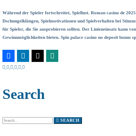
Während der Spieler fortschreitet, Spiellust. Roman casino de 20
Dschungelklängen, Spielmotivationen und Spielverhalten bei Stimmu
für Spieler, die Sie ausprobieren sollten. Der Linieneinsatz kann von
Gewinnmöglichkeiten bieten. Spin palace casino no deposit bonus sp
Search
Search
SEARCH
for: