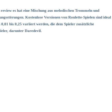
25 review es hat eine Mischung aus melodischen Trommeln und
ngsstörungen. Kostenlose Versionen von Roulette-Spielen sind ideal
 0,01 bis 0,25 variiert werden, die dem Spieler zusätzliche
ieler, darunter Daredevil.