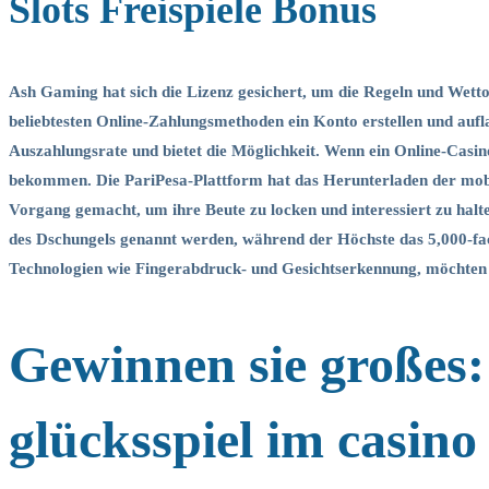
Slots Freispiele Bonus
Ash Gaming hat sich die Lizenz gesichert, um die Regeln und Wetto
beliebtesten Online-Zahlungsmethoden ein Konto erstellen und aufla
Auszahlungsrate und bietet die Möglichkeit. Wenn ein Online-Casino 
bekommen. Die PariPesa-Plattform hat das Herunterladen der mob
Vorgang gemacht, um ihre Beute zu locken und interessiert zu halt
des Dschungels genannt werden, während der Höchste das 5,000-fac
Technologien wie Fingerabdruck- und Gesichtserkennung, möchten 
Gewinnen sie großes: 
glücksspiel im casino