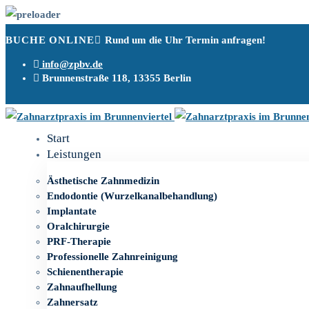
BUCHE ONLINE
Rund um die Uhr Termin anfragen!
info@zpbv.de
Brunnenstraße 118, 13355 Berlin
Start
Leistungen
Ästhetische Zahnmedizin
Endodontie (Wurzelkanalbehandlung)
Implantate
Oralchirurgie
PRF-Therapie
Professionelle Zahnreinigung
Schienentherapie
Zahnaufhellung
Zahnersatz