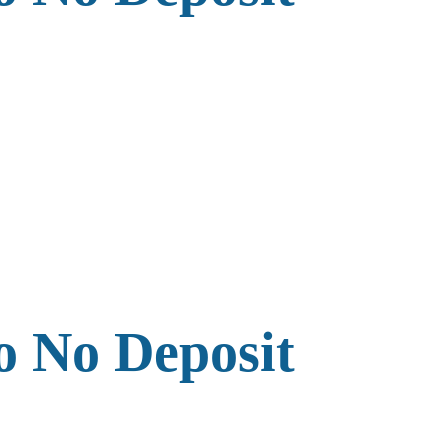
o No Deposit