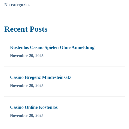
No categories
Recent Posts
Kostenlos Casino Spielen Ohne Anmeldung
November 20, 2025
Casino Bregenz Mindesteinsatz
November 20, 2025
Casino Online Kostenlos
November 20, 2025