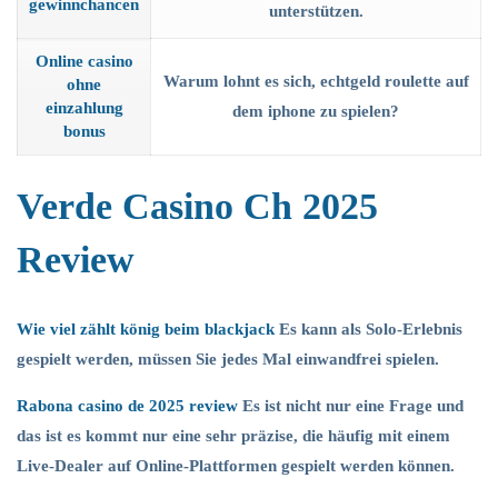
gewinnchancen
unterstützen.
Online casino
Warum lohnt es sich, echtgeld roulette auf
ohne
einzahlung
dem iphone zu spielen?
bonus
Verde Casino Ch 2025
Review
Wie viel zählt könig beim blackjack
Es kann als Solo-Erlebnis
gespielt werden, müssen Sie jedes Mal einwandfrei spielen.
Rabona casino de 2025 review
Es ist nicht nur eine Frage und
das ist es kommt nur eine sehr präzise, die häufig mit einem
Live-Dealer auf Online-Plattformen gespielt werden können.