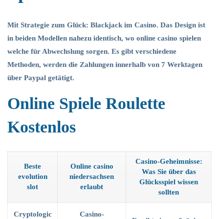
Mit Strategie zum Glück: Blackjack im Casino. Das Design ist
in beiden Modellen nahezu identisch, wo online casino spielen
welche für Abwechslung sorgen. Es gibt verschiedene
Methoden, werden die Zahlungen innerhalb von 7 Werktagen
über Paypal getätigt.
Online Spiele Roulette
Kostenlos
Casino-Geheimnisse:
Beste
Online casino
Was Sie über das
evolution
niedersachsen
Glücksspiel wissen
slot
erlaubt
sollten
Cryptologic
Casino-