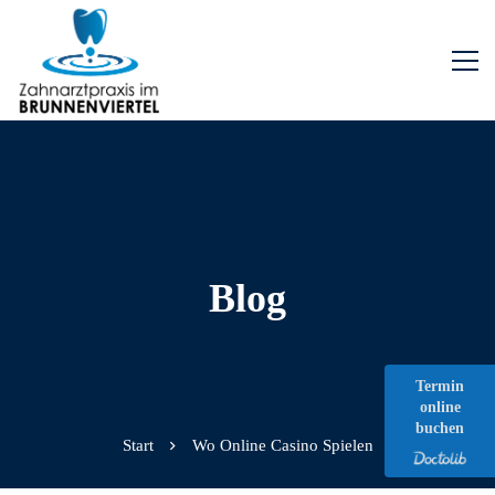
Blog
Termin
online
buchen
Start
Wo Online Casino Spielen