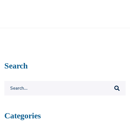
Search
Search
for:
Categories