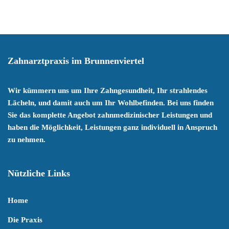
Zahnarztpraxis im Brunnenviertel
Wir kümmern uns um Ihre Zahngesundheit, Ihr strahlendes
Lächeln, und damit auch um Ihr Wohlbefinden. Bei uns finden
Sie das komplette Angebot zahnmedizinischer Leistungen und
haben die Möglichkeit, Leistungen ganz individuell in Anspruch
zu nehmen.
Nützliche Links
Home
Die Praxis